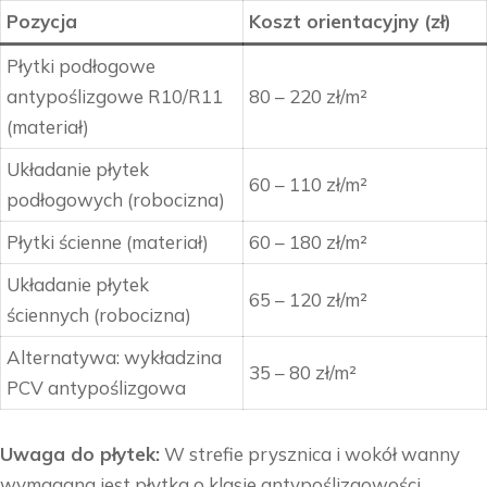
Pozycja
Koszt orientacyjny (zł)
Płytki podłogowe
antypoślizgowe R10/R11
80 – 220 zł/m²
(materiał)
Układanie płytek
60 – 110 zł/m²
podłogowych (robocizna)
Płytki ścienne (materiał)
60 – 180 zł/m²
Układanie płytek
65 – 120 zł/m²
ściennych (robocizna)
Alternatywa: wykładzina
35 – 80 zł/m²
PCV antypoślizgowa
Uwaga do płytek:
W strefie prysznica i wokół wanny
wymagana jest płytka o klasie antypoślizgowości