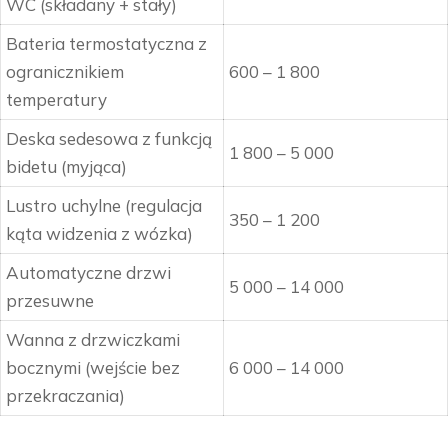
WC (składany + stały)
Bateria termostatyczna z
ogranicznikiem
600 – 1 800
temperatury
Deska sedesowa z funkcją
1 800 – 5 000
bidetu (myjąca)
Lustro uchylne (regulacja
350 – 1 200
kąta widzenia z wózka)
Automatyczne drzwi
5 000 – 14 000
przesuwne
Wanna z drzwiczkami
bocznymi (wejście bez
6 000 – 14 000
przekraczania)