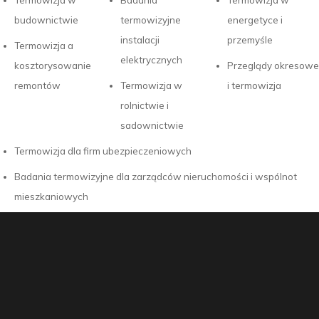
Termowizja w
Badania
Termowizja w
budownictwie
termowizyjne
energetyce i
instalacji
przemyśle
Termowizja a
elektrycznych
kosztorysowanie
Przeglądy okresowe
remontów
Termowizja w
i termowizja
rolnictwie i
sadownictwie
Termowizja dla firm ubezpieczeniowych
Badania termowizyjne dla zarządców nieruchomości i wspólnot
mieszkaniowych