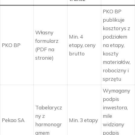
PKO BP
publikuje
kosztorys z
Własny
Min. 4
podziałem
formularz
PKO BP
etapy, ceny
na etapy,
(PDF na
brutto
koszty
stronie)
materiałów,
robocizny i
sprzętu
Wymagany
podpis
Tabelarycz
inwestora,
ny z
mile
Pekao SA
Min. 3 etapy
harmonogr
widziany
amem
podpis