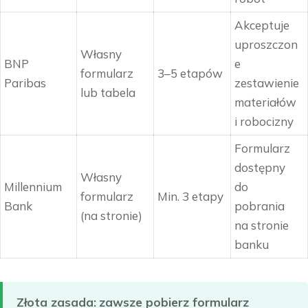
Akceptuje
uproszczon
Własny
BNP
e
formularz
3–5 etapów
Paribas
zestawienie
lub tabela
materiałów
i robocizny
Formularz
dostępny
Własny
Millennium
do
formularz
Min. 3 etapy
Bank
pobrania
(na stronie)
na stronie
banku
Złota zasada:
zawsze pobierz formularz