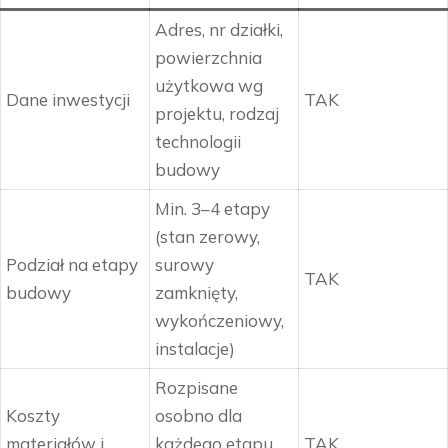
Adres, nr działki,
powierzchnia
użytkowa wg
Dane inwestycji
TAK
projektu, rodzaj
technologii
budowy
Min. 3–4 etapy
(stan zerowy,
Podział na etapy
surowy
TAK
budowy
zamknięty,
wykończeniowy,
instalacje)
Rozpisane
Koszty
osobno dla
materiałów i
każdego etapu,
TAK