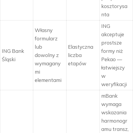
kosztorysa
nta
ING
Własny
akceptuje
formularz
prostsze
lub
Elastyczna
ING Bank
formy niż
dowolny z
liczba
Śląski
Pekao —
wymagany
etapów
łatwiejszy
mi
w
elementami
weryfikacji
mBank
wymaga
wskazania
harmonogr
amu transz,