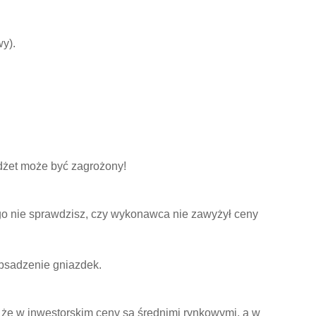
wy).
udżet może być zagrożony!
go nie sprawdzisz, czy wykonawca nie zawyżył ceny
obsadzenie gniazdek.
, że w inwestorskim ceny są średnimi rynkowymi, a w