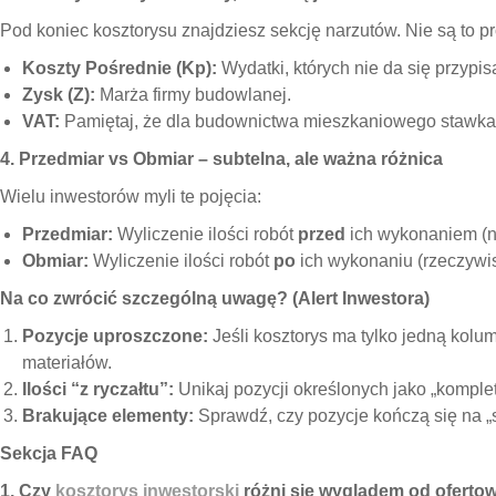
Pod koniec kosztorysu znajdziesz sekcję narzutów. Nie są to p
Koszty Pośrednie (Kp):
Wydatki, których nie da się przypi
Zysk (Z):
Marża firmy budowlanej.
VAT:
Pamiętaj, że dla budownictwa mieszkaniowego stawka 
4. Przedmiar vs Obmiar – subtelna, ale ważna różnica
Wielu inwestorów myli te pojęcia:
Przedmiar:
Wyliczenie ilości robót
przed
ich wykonaniem (na
Obmiar:
Wyliczenie ilości robót
po
ich wykonaniu (rzeczywis
Na co zwrócić szczególną uwagę? (Alert Inwestora)
Pozycje uproszczone:
Jeśli kosztorys ma tylko jedną kol
materiałów.
Ilości “z ryczałtu”:
Unikaj pozycji określonych jako „komplet
Brakujące elementy:
Sprawdź, czy pozycje kończą się na „
Sekcja FAQ
1. Czy
kosztorys inwestorski
różni się wyglądem od oferto