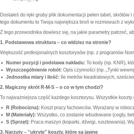
Dostałeś do ręki gruby plik dokumentacji pełen tabel, skrótów
tego dokumentu to Twoja największa broń w rozmowach z wy
Z tego przewodnika dowiesz się, na jakie parametry patrzeć, a
1. Podstawowa struktura – co widzisz na stronie?
Większość profesjonalnych kosztorysów (np. z programów Norm
Numer pozycji i podstawa nakładu:
To kody (np. KNR), któ
Wyszczególnienie robót:
Opis czynności (np. „Tynki wewnęt
Jednostka miary i ilość:
Ile metrów kwadratowych, sześcien
2. Magiczny skrót R-M-S – o co w tym chodzi?
To najważniejsza część każdego kosztorysu. Wszystkie koszty dz
R (Robocizna):
Koszt pracy fachowców. Wyrażany w roboczo
M (Materiały):
Wszystko, co zostanie wbudowane (cegły, beton
S (Sprzęt):
Praca maszyn (koparki, dźwigi, rusztowania). 
3. Narzuty – “ukryte” koszty, które są jawne