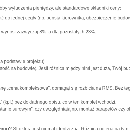
róby wyłudzenia pieniędzy, ale standardowe składniki ceny:
sać do jednej cegły (np. pensja kierownika, ubezpieczenie budo
wynosi zazwyczaj 8%, a dla pozostałych 23%.
 podstawie projektu).
tość na budowie). Jeśli różnica między nimi jest duża, Twój b
umnę „cena kompleksowa”, domagaj się rozbicia na RMS. Bez te
” (kpl.) bez dokładnego opisu, co w ten komplet wchodzi.
stanie surowym”, czy uwzględniają np. montaż parapetów czy 
wego?
Struktura jest niemal identyczna. Różnica polega na tym