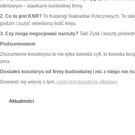
ofertowym – stawkami konkretnej firmy.
2. Co to jest KNR?
To Katalogi Nakładów Rzeczowych. To takie
godzin i zużyć określoną ilość kleju.
3. Czy mogę negocjować narzuty?
Tak! Zysk i koszty pośredn
Podsumowanie
Zrozumienie kosztorysu to nie tylko kwestia cyfr, to kwestia be
zera.
Dostałeś kosztorys od firmy budowlanej i nic z niego nie r
Dowiedz się więcej o tym,
czym jest kosztorys ofertowy
.
Aktualności
Przedmiar robót
– co to jest, co
zawiera i jak go