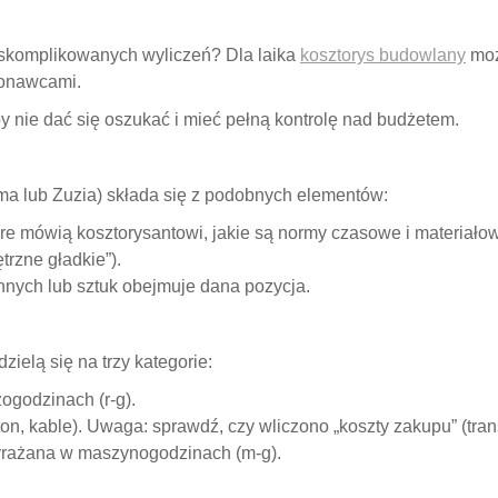
 i skomplikowanych wyliczeń? Dla laika
kosztorys budowlany
moż
konawcami.
by nie dać się oszukać i mieć pełną kontrolę nad budżetem.
a lub Zuzia) składa się z podobnych elementów:
re mówią kosztorysantowi, jakie są normy czasowe i materiałow
rzne gładkie”).
nych lub sztuk obejmuje dana pozycja.
ielą się na trzy kategorie:
godzinach (r-g).
, kable). Uwaga: sprawdź, czy wliczono „koszty zakupu” (trans
Wyrażana w maszynogodzinach (m-g).