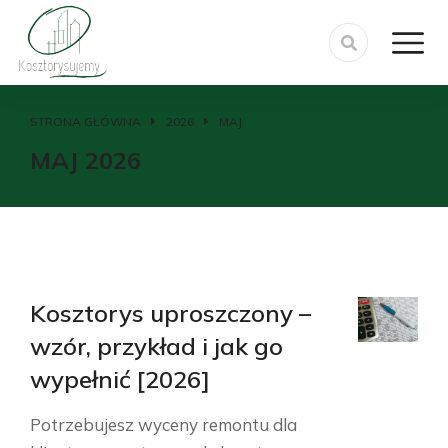
STRONA GŁÓWNA
2026
MAJ
Jesteś tutaj:
MAJ 2026
Kosztorys uproszczony –
wzór, przykład i jak go
wypełnić [2026]
Potrzebujesz wyceny remontu dla