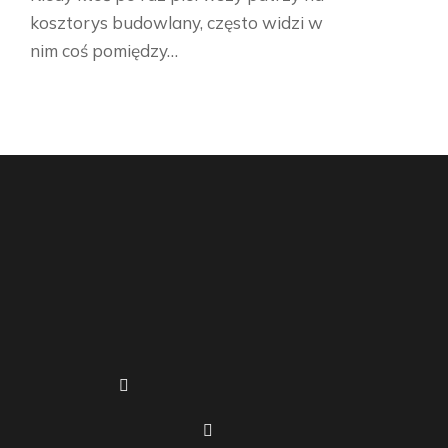
kosztorys budowlany, często widzi w
nim coś pomiędzy…