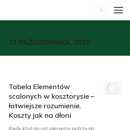
27
Jesteś tutaj:
27 PAŹDZIERNIKA, 2025
Tabela Elementów
scalonych w kosztorysie –
łatwiejsze rozumienie.
Koszty jak na dłoni
Kiedy ktoś po raz pierwszy patrzy na