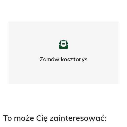
Potrzebujesz profesjonalnego
kosztorysu?
Zamów kosztorys
ZAPYTAJ O OFERTĘ
To może Cię zainteresować: